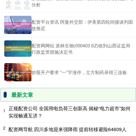
分析
配资平台资讯 阿曼外交部：伊美第四轮间接谈判因
故推迟
配资网网站 派林生物(000403.SZ)收到山西证监局
行政监管措施决定书
炒股开户要求 “一”字涨停，立方制药录得三连板
最新文章
正规配资公司 全国用电负荷三创新高 揭秘“电力超市”如何
1
实现畅通互济？
2
配资网导航 四川多地迎来强降雨 提前转移避险64609人