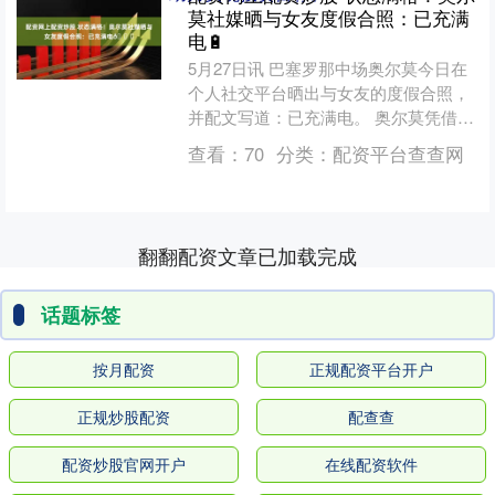
莫社媒晒与女友度假合照：已充满
电🔋
5月27日讯 巴塞罗那中场奥尔莫今日在
个人社交平台晒出与女友的度假合照，
并配文写道：已充满电。 奥尔莫凭借在
巴萨的出色表现配资网上配资炒股，已
查看：
70
分类：
配资平台查查网
入选西班牙今夏出征....
翻翻配资文章已加载完成
话题标签
按月配资
正规配资平台开户
正规炒股配资
配查查
配资炒股官网开户
在线配资软件